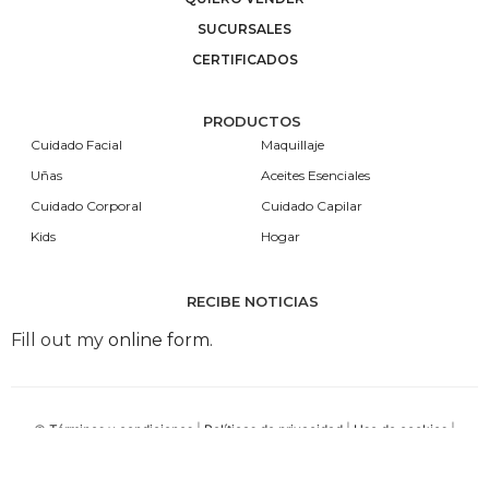
SUCURSALES
CERTIFICADOS
PRODUCTOS
Cuidado Facial
Maquillaje
Uñas
Aceites Esenciales
Cuidado Corporal
Cuidado Capilar
Kids
Hogar
RECIBE NOTICIAS
Fill out my
online form
.
©
Términos y condiciones
|
Políticas de privacidad
|
Uso de cookies
|
Políticas de devolición
Kuxtal © 2020. | SALUD ES BELLEZA Aviso COFEPRIS: 193300202D0267 |
LIMPIEZA ES SALUD